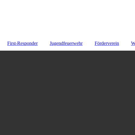
First-Responder
Jugendfeuerwehr
Förderverein
W
ft
us
te
itäten