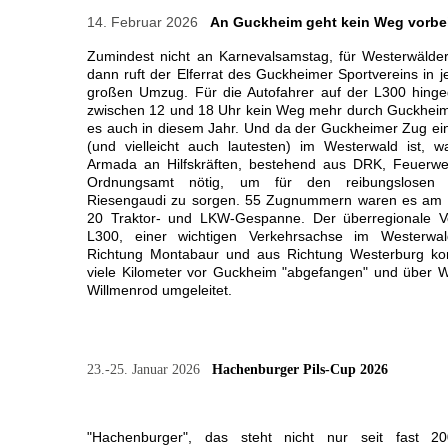
14. Februar 2026
An Guckheim geht kein Weg vorbe
Zumindest nicht an Karnevalsamstag, für Westerwälde
dann ruft der Elferrat des Guckheimer Sportvereins in
großen Umzug. Für die Autofahrer auf der L300 hing
zwischen 12 und 18 Uhr kein Weg mehr durch Guckheim
es auch in diesem Jahr. Und da der Guckheimer Zug ei
(und vielleicht auch lautesten) im Westerwald ist, w
Armada an Hilfskräften, bestehend aus DRK, Feuerweh
Ordnungsamt nötig, um für den reibungslosen A
Riesengaudi zu sorgen. 55 Zugnummern waren es am 
20 Traktor- und LKW-Gespanne. Der überregionale V
L300, einer wichtigen Verkehrsachse im Westerwa
Richtung Montabaur und aus Richtung Westerburg k
viele Kilometer vor Guckheim "abgefangen" und über W
Willmenrod umgeleitet.
23.-25. Januar 2026
Hachenburger Pils-Cup 2026
"Hachenburger", das steht nicht nur seit fast 2