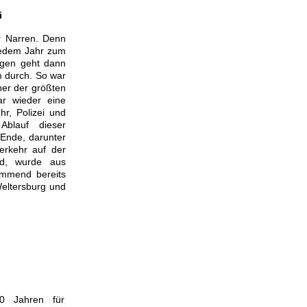
i
r Narren. Denn
 jedem Jahr zum
egen geht dann
 durch. So war
ner der größten
ar wieder eine
r, Polizei und
blauf dieser
Ende, darunter
erkehr auf der
ld, wurde aus
ommend bereits
eltersburg und
00 Jahren für