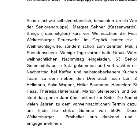
Schon fast wie selbstverständlich, besuchten Ursula Wör
der Seniorengruppe), Margret Sehner (Kassenwartin
Brings (Teammitglied) kurz vor Weihnachten die Firs
Weltersburger Feuerwehr. Im Gepäck hatten sie n
Weihnachtsgrüße, sondern schon zum zehnten Mal, s
Spendenscheck. Wenige Tage vorher hatte Ursula Wörs
weihnachtlichen Nachmittag eingeladen. 63 Seni
Gemeindehaus in Salz gekommen und verbrachten ein
Nachmittag bei Kaffee und selbstgebackenem Kuche
Team, zu dem neben den Drei auch noch Loni Ze
Hellmann, Anita Wagner, Heike Baumann, Hannelore St
Haas, Theresia Hafermann, Marion Steinebach und Gab
steht das ganze Jahr über helfend zur Seite. Die Spend
vielen Jahren zu dem vorweihnachtlichen Termin dazu 
am Ende die stolze Summe von 500€. Diese
Weltersburger Ersthelfer nun dankend und fr
entgegennehmen.