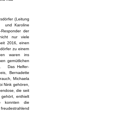
sdörfer (Leitung
) und Karoline
t-Responder der
icht nur viele
eit 2016, einen
dörfer zu einem
oren waren ins
en gemütlichen
n. Das Helfer-
is, Bernadette
rauch, Michaela
i Nink gehören,
endose, die seit
gehört, enthielt
 konnten die
eudestrahlend