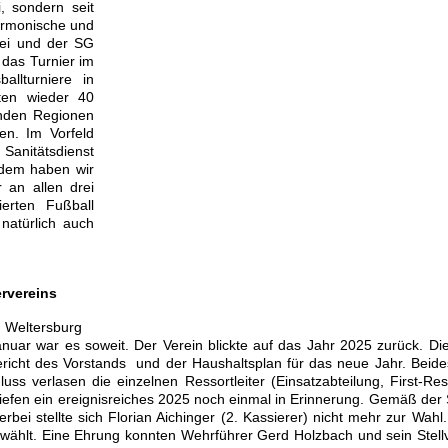
, sondern seit
armonische und
rei und der SG
das Turnier im
llturniere in
tten wieder 40
nden Regionen
en. Im Vorfeld
Sanitätsdienst
zdem haben wir
 an allen drei
erten Fußball
natürlich auch
rvereins
 Weltersburg
uar war es soweit. Der Verein blickte auf das Jahr 2025 zurück. Di
richt des Vorstands und der Haushaltsplan für das neue Jahr. Beid
s verlasen die einzelnen Ressortleiter (Einsatzabteilung, First-Re
iefen ein ereignisreiches 2025 noch einmal in Erinnerung. Gemäß der
bei stellte sich Florian Aichinger (2. Kassierer) nicht mehr zur Wahl.
wählt. Eine Ehrung konnten Wehrführer Gerd Holzbach und sein Stellv