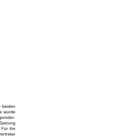
e beiden
es wurde
sponder-
 Satzung
 Für ihn
ertreter