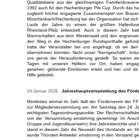
Qualitätsbiere aus der gleichnamigen Familienbrauerei
1992 auch für den Hachenburger Pils Cup. Durch das h
zugleich höchst engagierte Zusammenspiel von Braue
Müschenbach/Hachenburg bei der Organisation hat sich 
Laufe der Jahre zu einem der größten Hallenfussba
Rheinland-Pfalz entwickelt. Auch in diesem Jahr ha
Mannschaften aus dem Westerwald und den angrenze
den Weg in die Hachenburger Rundsporthalle gefund
hatte der Veranstalter bei uns angefragt, ob wir den 
übernehmen könnten. Nicht unser "Kerngeschäft", trot
uns gerne der Herausforderung gestellt. So waren wir
Tagen mit unseren Helfern vor Ort, haben engagi
gesehen, glühende Emotionen erlebt und hier und da 
Hilfe geleistet.
24.Januar 2026
Jahreshauptversammlung des Förde
Mindestes einmal im Jahr lädt der Förderverein der FF
zur Mitgliederversammlung ein. Am Samstag den 24. Jan
wichtigsten Tagesordnungspunkte: Der Rechenschaftsbe
von der Versammlung einstimmig genehmigt. Im Anschlus
Gruppe und Jugendfeuerwehr) ihre Jahresberichte und r
stand in diesem Jahr die Neuwahl des Vorstands an. Hier
wurde Thorsten Antweiler einstimmig in den Vorstand ge