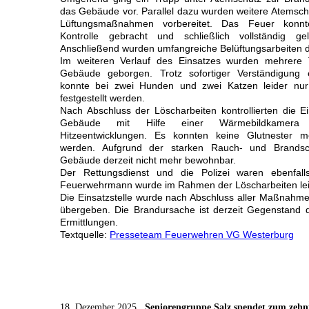
das Gebäude vor. Parallel dazu wurden weitere Atemsch
Lüftungsmaßnahmen vorbereitet. Das Feuer konnt
Kontrolle gebracht und schließlich vollständig ge
Anschließend wurden umfangreiche Belüftungsarbeiten d
Im weiteren Verlauf des Einsatzes wurden mehrere
Gebäude geborgen. Trotz sofortiger Verständigung ei
konnte bei zwei Hunden und zwei Katzen leider nu
festgestellt werden.
Nach Abschluss der Löscharbeiten kontrollierten die Ei
Gebäude mit Hilfe einer Wärmebildkamera 
Hitzeentwicklungen. Es konnten keine Glutnester meh
werden. Aufgrund der starken Rauch- und Brandsc
Gebäude derzeit nicht mehr bewohnbar.
Der Rettungsdienst und die Polizei waren ebenfall
Feuerwehrmann wurde im Rahmen der Löscharbeiten leich
Die Einsatzstelle wurde nach Abschluss aller Maßnahmen
übergeben. Die Brandursache ist derzeit Gegenstand de
Ermittlungen.
Textquelle:
Presseteam Feuerwehren VG Westerburg
18. Dezember 2025
Seniorengruppe Salz spendet zum zehn