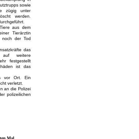
utztrupps sowie
e zügig unter
löscht werden.
urchgeführt.
 Tiere aus dem
ner Tierärztin
r noch der Tod
nsatzkräfte das
auf weitere
r festgestellt
häden ist das
s vor Ort. Ein
t verletzt.
 an die Polizei
r polizeilichen
ten Mal