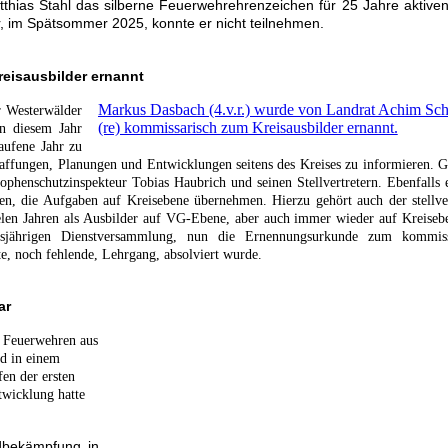
hias Stahl das silberne Feuerwehrehrenzeichen für 25 Jahre aktiven
r, im Spätsommer 2025, konnte er nicht teilnehmen.
eisausbilder ernannt
Markus Dasbach (4.v.r.) wurde von Landrat Achim Sch
r Westerwälder
(re) kommissarisch zum Kreisausbilder ernannt.
n diesem Jahr
aufene Jahr zu
ffungen, Planungen und Entwicklungen seitens des Kreises zu informieren. G
enschutzinspekteur Tobias Haubrich und seinen Stellvertretern. Ebenfalls e
n, die Aufgaben auf Kreisebene übernehmen. Hierzu gehört auch der stellve
len Jahren als Ausbilder auf VG-Ebene, aber auch immer wieder auf Kreisebe
sjährigen Dienstversammlung, nun die Ernennungsurkunde zum kommiss
tzte, noch fehlende, Lehrgang, absolviert wurde.
ar
 Feuerwehren aus
d in einem
en der ersten
twicklung hatte
dbekämpfung in