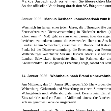
Markus Dasbach auch vornehmen. Sie überreichten Matt
An der offiziellen Verleihung durch den VG Bürgermeiste
Januar 2026
Markus Dasbach kommissarisch zum Kr
Wenn sich im Januar eines jeden Jahres, die Führungskräfte de
Feuerwehren zur Dienstversammlung in Niederahr treffen (i
schon zum 44. Mal) geht es zum einen darum, über das abgel
berichten, zu anderen darum, die Anwesenden über neue Anscha
Landrat Achim Schwickert, zusammen mit Brand- und Katastroph
Punkt bei der Dienstversammlung, die Ernennung von Persone
Weltersburger Wehrführer Markus Dasbach. Markus ist seit vie
Landrat Schwickert überreichte ihm, im Rahmen der die
Kreisausbilder. Die endgültige Ernennung folgt, sobald der le
14. Januar 2026
Wohnhaus nach Brand unbewohnb
Am Mittwoch, den 14. Januar 2026 gegen 9:55 Uhr wurden die
Weltersburg, Girkenroth und Westerburg zu einem Zimmerbran
Wohngebäude nach Weltersburg alarmiert. Bereits beim Eintreff
Einsatzkräfte stand ein Raum in Vollbrand, eine starke Rauchen
sich im gesamten Gebäude ausgebreitet.
Umgehend ging ein Trupp unter Atemschutz zur Bran