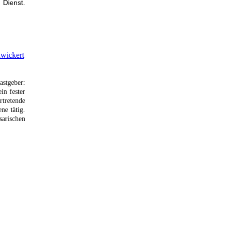
 Dienst.
wickert
astgeber:
in fester
rtretende
ne tätig.
arischen