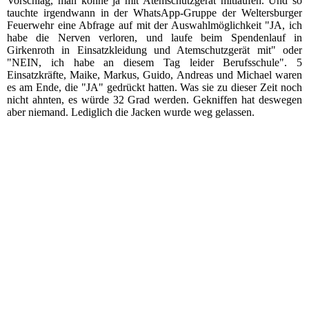
Vorschlag, man könne ja mit Atemschutzgerät mitlaufen. Und so
tauchte irgendwann in der WhatsApp-Gruppe der Weltersburger
Feuerwehr eine Abfrage auf mit der Auswahlmöglichkeit "JA, ich
habe die Nerven verloren, und laufe beim Spendenlauf in
Girkenroth in Einsatzkleidung und Atemschutzgerät mit" oder
"NEIN, ich habe an diesem Tag leider Berufsschule". 5
Einsatzkräfte, Maike, Markus, Guido, Andreas und Michael waren
es am Ende, die "JA" gedrückt hatten. Was sie zu dieser Zeit noch
nicht ahnten, es würde 32 Grad werden. Gekniffen hat deswegen
aber niemand. Lediglich die Jacken wurde weg gelassen.