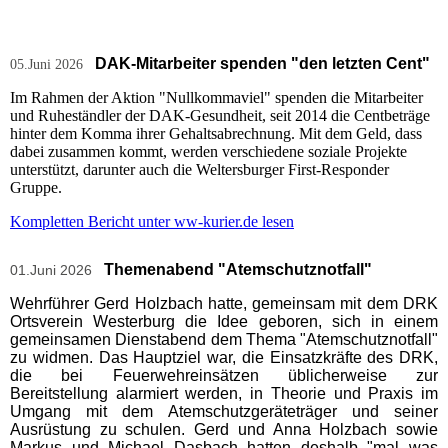
DAK-Mitarbeiter spenden "den letzten Cent"
05.Juni 2026
Im Rahmen der Aktion "Nullkommaviel" spenden die Mitarbeiter
und Ruheständler der DAK-Gesundheit, seit 2014 die Centbeträge
hinter dem Komma ihrer Gehaltsabrechnung. Mit dem Geld, dass
dabei zusammen kommt, werden verschiedene soziale Projekte
unterstützt, darunter auch die Weltersburger First-Responder
Gruppe.
Kompletten Bericht unter ww-kurier.de lesen
Themenabend "Atemschutznotfall"
01.Juni 2026
Wehrführer Gerd Holzbach hatte, gemeinsam mit dem DRK
Ortsverein Westerburg die Idee geboren, sich in einem
gemeinsamen Dienstabend dem Thema "Atemschutznotfall"
zu widmen. Das Hauptziel war, die Einsatzkräfte des DRK,
die bei Feuerwehreinsätzen üblicherweise zur
Bereitstellung alarmiert werden, in Theorie und Praxis im
Umgang mit dem Atemschutzgeräteträger und seiner
Ausrüstung zu schulen. Gerd und Anna Holzbach sowie
Markus und Michael Dasbach hatten deshalb "mal was