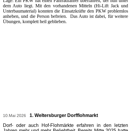
Lage: Ein PKW hat einen Fahrradfahrer überfahren, der nun unter
dem Auto liegt. Mit den vorhandenen Mitteln (Hi-Lift Jack und
Unterbaumaterial) konnten die Einsatzkräfte den PKW problemlos
anheben, und die Person befreien. Das Auto ist dabei, für weitere
Übungen, komplett heil geblieben.
1. Weltersburger Dorfflohmarkt
10.Mai 2026
Dorf- oder auch Hof-Flohmärkte erfahren in den letzten
Jahren mehr und mehr Beliebtheit. Bereits Mitte 2025 hatte